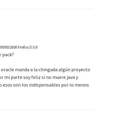
2009032608 Firefox/3.0.8
e pack?
si oracle manda a la chingada algún proyecto
r mi parte soy feliz si no muere java y
ro esos son los indispensables por lo menos