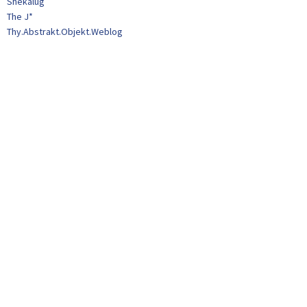
Shekalug
The J*
Thy.Abstrakt.Objekt.Weblog