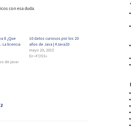
icos con esa duda.
va 8 ¿Que
10 datos curiosos por los 20
: La licencia
años de Java | #Java20
mayo 20, 2015
En «FOSS»
os de java»
 2