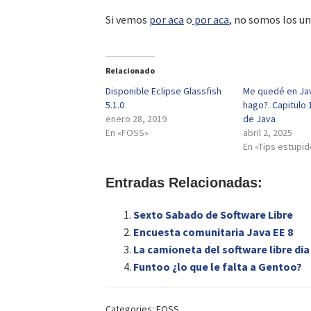
Si vemos
por aca
o
por aca
, no somos los un
Relacionado
Disponible Eclipse Glassfish
Me quedé en Ja
5.1.0
hago?. Capitulo 1
enero 28, 2019
de Java
En «FOSS»
abril 2, 2025
En «Tips estupid
Entradas Relacionadas:
Sexto Sabado de Software Libre
Encuesta comunitaria Java EE 8
La camioneta del software libre dia
Funtoo ¿lo que le falta a Gentoo?
Categories:
FOSS