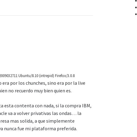
/2009032711 Ubuntu/8.10 (intrepid) Firefox/3.0.8
 era por los chunches, sino era por la live
uien no recuerdo muy bien quien es.
a esta contenta con nada, si la compra IBM,
acle va a volver privativas las ondas… la
presa mas solida, a que simplemente
java nunca fue mi plataforma preferida.