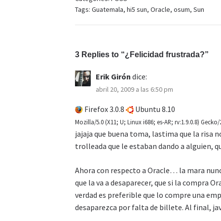
Tags:
Guatemala
,
hi5 sun
,
Oracle
,
osum
,
Sun
3 Replies to “¿Felicidad frustrada?”
Erik Girón
dice:
abril 20, 2009 a las 6:50 pm
Firefox 3.0.8
Ubuntu 8.10
Mozilla/5.0 (X11; U; Linux i686; es-AR; rv:1.9.0.8) Gecko
jajaja que buena toma, lastima que la risa no
trolleada que le estaban dando a alguien, q
Ahora con respecto a Oracle… la mara nunc
que la va a desaparecer, que si la compra Or
verdad es preferible que lo compre una em
desaparezca por falta de billete. Al final, 