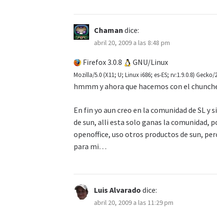
Chaman
dice:
abril 20, 2009 a las 8:48 pm
Firefox 3.0.8
GNU/Linux
Mozilla/5.0 (X11; U; Linux i686; es-ES; rv:1.9.0.8) Gecko/
hmmm y ahora que hacemos con el chunch
En fin yo aun creo en la comunidad de SL y 
de sun, alli esta solo ganas la comunidad, po
openoffice, uso otros productos de sun, pe
para mi…
Luis Alvarado
dice:
abril 20, 2009 a las 11:29 pm