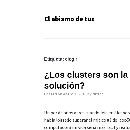
El abismo de tux
Etiqueta:
elegir
¿Los clusters son la
solución?
Posted on
enero 7, 2010
by
tuxtor
Un par de años atras cuando leia en Slashd
habia logrado superar el mitico #1 del top
computadora mi vida seria más facil y realiza