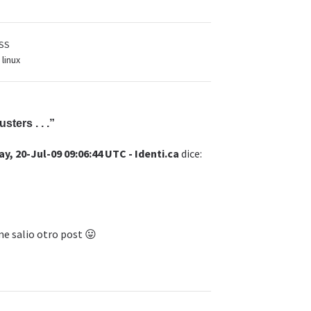
SS
,
linux
usters . . .”
y, 20-Jul-09 09:06:44 UTC - Identi.ca
dice:
me salio otro post 😛