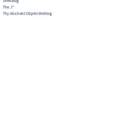
Shekalug
The J*
Thy.Abstrakt.Objekt.Weblog