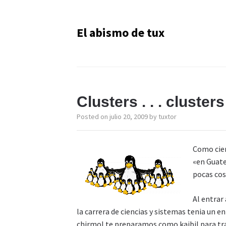
El abismo de tux
Clusters . . . clusters .
Posted on
julio 20, 2009
by
tuxtor
Como cier
«en Guatem
pocas cos
Al entrar
la carrera de ciencias y sistemas tenia un 
chirmol te preparamos como kaibil para tr