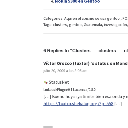
Nokia 5300 en Gentoo
Categories:
Aqui en el abismo se usa gentoo.
,
FO
Tags:
clusters
,
gentoo
,
Guatemala
,
investigación
6 Replies to “Clusters . . . clusters . . . cl
Víctor Orozco (tuxtor) 's status on Monda
julio 20, 2009 a las 3:06 am
StatusNet
LinkbackPlugin/0.1 Laconica/0.8.0
[…] Bueno hoy si ya limite bien esa onda y 
https://tuxtor.shekalug.org/?p=558
[…]