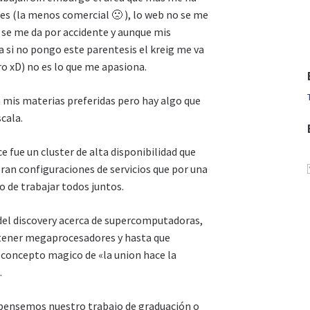
es (la menos comercial 🙁 ), lo web no se me
e se me da por accidente y aunque mis
 si no pongo este parentesis el kreig me va
ro xD) no es lo que me apasiona.
 mis materias preferidas pero hay algo que
cala.
ce fue un cluster de alta disponibilidad que
eran configuraciones de servicios que por una
lo de trabajar todos juntos.
del discovery acerca de supercomputadoras,
tener megaprocesadores y hasta que
l concepto magico de «la union hace la
.
e pensemos nuestro trabajo de graduación o