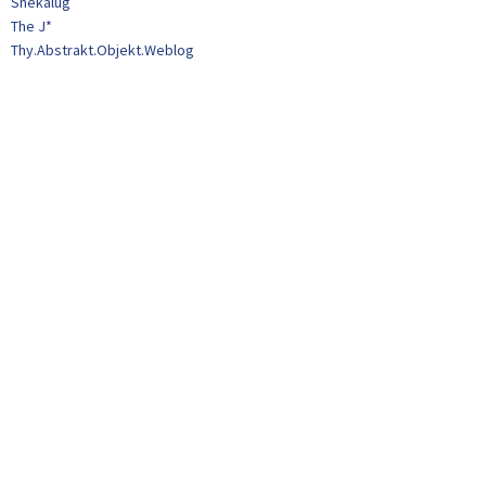
Shekalug
The J*
Thy.Abstrakt.Objekt.Weblog