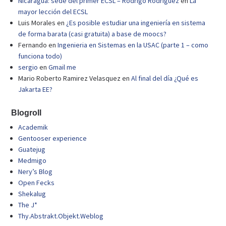
Nicaragua: sede del primer ECSL – Rodrigo Rodríguez
en
La
mayor lección del ECSL
Luis Morales
en
¿Es posible estudiar una ingeniería en sistema
de forma barata (casi gratuita) a base de moocs?
Fernando
en
Ingenieria en Sistemas en la USAC (parte 1 – como
funciona todo)
sergio
en
Gmail me
Mario Roberto Ramirez Velasquez
en
Al final del día ¿Qué es
Jakarta EE?
Blogroll
Academik
Gentooser experience
Guatejug
Medmigo
Nery’s Blog
Open Fecks
Shekalug
The J*
Thy.Abstrakt.Objekt.Weblog