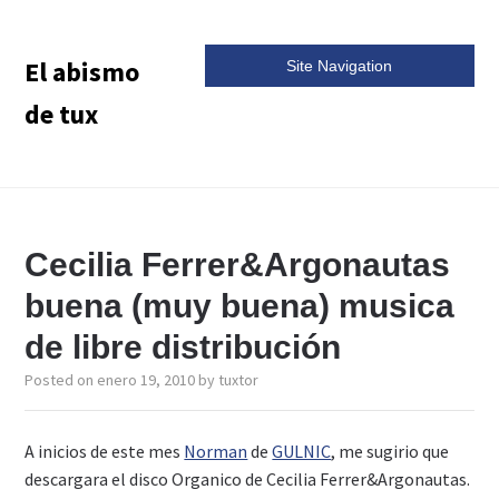
El abismo
Site Navigation
de tux
Cecilia Ferrer&Argonautas
buena (muy buena) musica
de libre distribución
Posted on
enero 19, 2010
by
tuxtor
A inicios de este mes
Norman
de
GULNIC
, me sugirio que
descargara el disco Organico de Cecilia Ferrer&Argonautas.