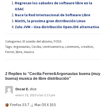
Regresan los sabados de software libre en la
USAC
Nace la Red Internacional de Software Libre
NixOS, la proxima gran distribución Linux
Zulu JVM – Una distribución OpenJDK alternativa
Categories:
El sonido del abismo
,
FOSS
Tags:
Argonautas
,
Cecilia
,
centroamerica
,
commons
,
creative
,
Ferrer
,
libre
,
musica
2 Replies to “Cecilia Ferrer&Argonautas buena (muy
buena) musica de libre distribución”
Oscar E.
dice:
enero 19, 2010 a las 5:13 pm
Firefox 3.5.7
Mac OS X 10.5