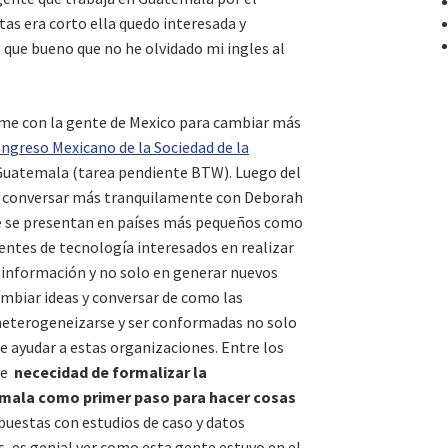
as era corto ella quedo interesada y
que bueno que no he olvidado mi ingles al
arme con la gente de Mexico para cambiar más
ngreso Mexicano de la Sociedad de la
Guatemala (tarea pendiente BTW). Luego del
e conversar más tranquilamente con Deborah
e se presentan en países más pequeños como
ntes de tecnología interesados en realizar
 información y no solo en generar nuevos
ambiar ideas y conversar de como las
heterogeneizarse y ser conformadas no solo
e ayudar a estas organizaciones. Entre los
te
nececidad de formalizar la
emala como primer paso para hacer cosas
puestas con estudios de caso y datos
, es genial ver como esta gente estuvo en el