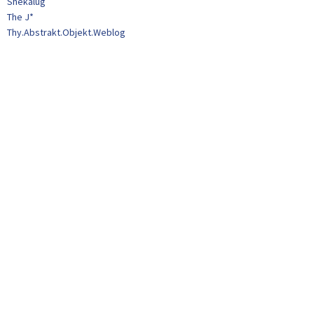
Shekalug
The J*
Thy.Abstrakt.Objekt.Weblog