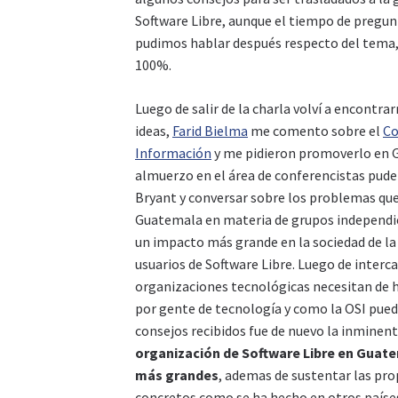
Software Libre, aunque el tiempo de pregunt
pudimos hablar después respecto del tema, 
100%.
Luego de salir de la charla volví a encontr
ideas,
Farid Bielma
me comento sobre el
Co
Información
y me pidieron promoverlo en 
almuerzo en el área de conferencistas pud
Bryant y conversar sobre los problemas qu
Guatemala en materia de grupos independie
un impacto más grande en la sociedad de la
usuarios de Software Libre. Luego de interc
organizaciones tecnológicas necesitan de 
por gente de tecnología y como la OSI pued
consejos recibidos fue de nuevo la inminen
organización de Software Libre en Guat
más grandes
, ademas de sustentar las pro
concretos como se ha hecho en otros países