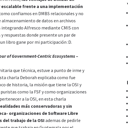
 escalable frente a una implementación
como confiamos en DMBS relacionales y no
 almacenamiento de datos en archivos
s integrando Alfresco mediante CMIS con
 y respuestas donde presente un par de
un libro gane por mi participación :D.
ur of Government-Centric Ecosystems –
taria que técnica, estuve a punto de irme y
sta charla Deborah explicaba como fue
o de historia, la misión que tiene la OSI y
as puristas como la FSF y como organizaciones
ertenecer a la OSI, en esta charla
ealidades más conservadoras y sin
ca- organizaciones de Software Libre
 del trabajo de la OSI
ademas de pedirle
 gente que trabaja en Guatemala por el