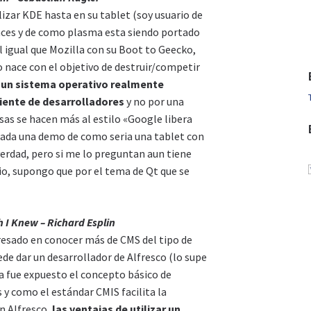
izar KDE hasta en su tablet (soy usuario de
ces y de como plasma esta siendo portado
l igual que Mozilla con su Boot to Geecko,
o nace con el objetivo de destruir/competir
 un sistema operativo realmente
ente de desarrolladores
y no por una
as se hacen más al estilo «Google libera
tada una demo de como seria una tablet con
verdad, pero si me lo preguntan aun tiene
o, supongo que por el tema de Qt que se
I Knew – Richard Esplin
resado en conocer más de CMS del tipo de
ede dar un desarrollador de Alfresco (lo supe
a fue expuesto el concepto básico de
y como el estándar CMIS facilita la
n Alfresco,
las ventajas de utilizar un