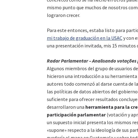
mismo punto que muchos de nosotros como 
lograron crecer.
Para este entonces, estaba listo para part
mi trabajo de graduación en la USAC
y con e
una presentación invitada, mis 15 minutos 
Radar Parlamentar – Analisando votações
Algunos miembros del grupo de usuarios del
hicieron una introducción a su herramien
autores todo comenzó al darse cuenta de la 
las políticas de datos abiertos del gobierno
suficiente para ofrecer resultados concluye
desarrollaron una
herramienta para la cre
participación parlamentar
(votación y apr
un supuesto inicial presenta los mismos res
«supone» respecto a la ideología de sus pa
quedaría el mapa en Guatemala y sobre tod