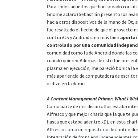
Para todos aquellos que han soñado con util
Gnome aclaro) Sebastián presento los avan
hacia otros dispositivos de la mano de Qt, a
fue resaltado el hecho de que el proyecto n
contra iOS y Android sino más bien
aportar
controlado por una comunidad independi
comunidad como la de Android donde las cos
cuando quiere». Ademas de esto fue presen
plasma en ejecución, me pareció bonita la 
más apariencia de computadora de escritori
utilizo en la demo.
A Content Management Primer: What I Wish 
Como parte de mis desarrollos estaba inte
Alfresco y que mejor charla que la que te pu
hasta que estaba adentro xD), en esta charl
Alfresco como un repositorio de contenidos 
integración de front end independientes co