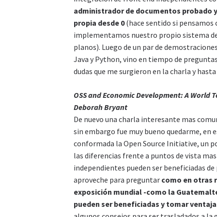
administrador de documentos probado y
propia desde 0
(hace sentido si pensamos 
implementamos nuestro propio sistema de
planos). Luego de un par de demostracione
Java y Python, vino en tiempo de preguntas
dudas que me surgieron en la charla y hasta 
OSS and Economic Development: A World To
Deborah Bryant
De nuevo una charla interesante mas comuni
sin embargo fue muy bueno quedarme, en e
conformada la Open Source Initiative, un poc
las diferencias frente a puntos de vista m
independientes pueden ser beneficiadas de p
aproveche para preguntar
como en otras r
exposición mundial -como la Guatemalte
pueden ser beneficiadas y tomar ventajas
algunos consejos para ser trasladados a la