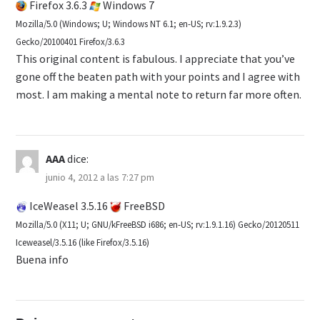
Firefox 3.6.3
Windows 7
Mozilla/5.0 (Windows; U; Windows NT 6.1; en-US; rv:1.9.2.3)
Gecko/20100401 Firefox/3.6.3
This original content is fabulous. I appreciate that you’ve
gone off the beaten path with your points and I agree with
most. I am making a mental note to return far more often.
AAA
dice:
junio 4, 2012 a las 7:27 pm
IceWeasel 3.5.16
FreeBSD
Mozilla/5.0 (X11; U; GNU/kFreeBSD i686; en-US; rv:1.9.1.16) Gecko/20120511
Iceweasel/3.5.16 (like Firefox/3.5.16)
Buena info