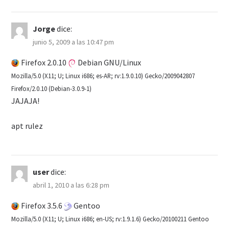
Jorge
dice:
junio 5, 2009 a las 10:47 pm
Firefox 2.0.10
Debian GNU/Linux
Mozilla/5.0 (X11; U; Linux i686; es-AR; rv:1.9.0.10) Gecko/2009042807
Firefox/2.0.10 (Debian-3.0.9-1)
JAJAJA!
apt rulez
user
dice:
abril 1, 2010 a las 6:28 pm
Firefox 3.5.6
Gentoo
Mozilla/5.0 (X11; U; Linux i686; en-US; rv:1.9.1.6) Gecko/20100211 Gentoo