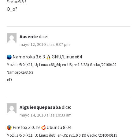
Firefox/3.5.6
O_o?
Ausente
dice:
mayo 12, 2010 a las 9:37 pm
Namoroka 3.6.3
GNU/Linux x64
Mozilla/5.0 (X11; U; Linux x86_64; en-US; rv:1.9.2.3) Gecko/20100402
Namoroka/3.6.3
xD
Alguienquepasaba
dice:
mayo 14, 2010 a las 10:33 am
Firefox 3.0.19
Ubuntu 8.04
Mozilla/5.0 (X11; U; Linux i686; en-US; rv:1.9.0.19) Gecko/2010040119